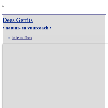
↓
Dees Gerrits
• natuur- en vuurcoach •
in je mailbox