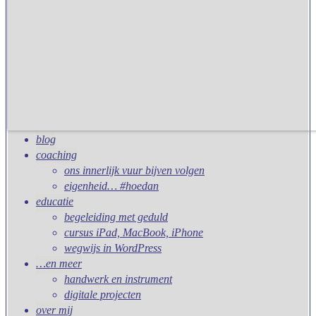
blog
coaching
ons innerlijk vuur bijven volgen
eigenheid… #hoedan
educatie
begeleiding met geduld
cursus iPad, MacBook, iPhone
wegwijs in WordPress
…en meer
handwerk en instrument
digitale projecten
over mij